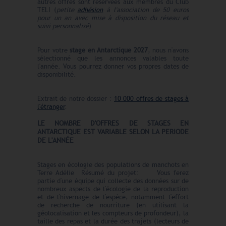
autres offres sont réservées aux membres du Club
TELI (
petite
adhésion
à l'association de 50 euros
pour un an avec mise à disposition du réseau et
suivi personnalisé
).
Pour votre
stage en Antarctique
2027
, nous n'avons
sélectionné que les annonces valables toute
l'année. Vous pourrez donner vos propres dates de
disponibilité.
Extrait de notre dossier :
10 000 offres de stages à
l'étranger
.
LE N
O
MBRE
D'OFFRES
DE STAGES EN
ANTARCTIQUE EST VARIABLE SELON LA PERIODE
DE L'ANNÉE
Stages en écologie des populations de manchots en
Terre Adélie Résumé du projet: Vous ferez
partie d'une équipe qui collecte des données sur de
nombreux aspects de l'écologie de la reproduction
et de l'hivernage de l'espèce, notamment l'effort
de recherche de nourriture (en utilisant la
géolocalisation et les compteurs de profondeur), la
taille des repas et la durée des trajets (lecteurs de