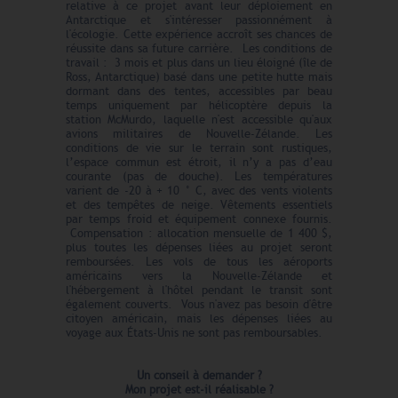
relative à ce projet avant leur déploiement en
Antarctique et s'intéresser passionnément à
l'écologie. Cette expérience accroît ses chances de
réussite dans sa future carrière. Les conditions de
travail : 3 mois et plus dans un lieu éloigné (île de
Ross, Antarctique) basé dans une petite hutte mais
dormant dans des tentes, accessibles par beau
temps uniquement par hélicoptère depuis la
station McMurdo, laquelle n'est accessible qu'aux
avions militaires de Nouvelle-Zélande. Les
conditions de vie sur le terrain sont rustiques,
l’espace commun est étroit, il n’y a pas d’eau
courante (pas de douche). Les températures
varient de -20 à + 10 ° C, avec des vents violents
et des tempêtes de neige. Vêtements essentiels
par temps froid et équipement connexe fournis.
Compensation : allocation mensuelle de 1 400 $,
plus toutes les dépenses liées au projet seront
remboursées. Les vols de tous les aéroports
américains vers la Nouvelle-Zélande et
l'hébergement à l'hôtel pendant le transit sont
également couverts. Vous n'avez pas besoin d'être
citoyen américain, mais les dépenses liées au
voyage aux États-Unis ne sont pas remboursables.
Un conseil à demander ?
Mon projet est-il réalisable ?