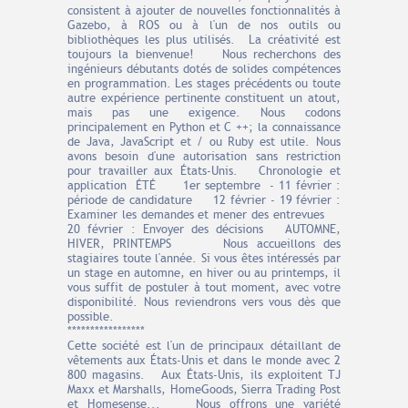
consistent à ajouter de nouvelles fonctionnalités à
Gazebo, à ROS ou à l'un de nos outils ou
bibliothèques les plus utilisés. La créativité est
toujours la bienvenue! Nous recherchons des
ingénieurs débutants dotés de solides compétences
en programmation. Les stages précédents ou toute
autre expérience pertinente constituent un atout,
mais pas une exigence. Nous codons
principalement en Python et C ++; la connaissance
de Java, JavaScript et / ou Ruby est utile. Nous
avons besoin d'une autorisation sans restriction
pour travailler aux États-Unis. Chronologie et
application ÉTÉ 1er septembre - 11 février :
période de candidature 12 février - 19 février :
Examiner les demandes et mener des entrevues
20 février : Envoyer des décisions AUTOMNE,
HIVER, PRINTEMPS Nous accueillons des
stagiaires toute l'année. Si vous êtes intéressés par
un stage en automne, en hiver ou au printemps, il
vous suffit de postuler à tout moment, avec votre
disponibilité. Nous reviendrons vers vous dès que
possible.
*****************
Cette société est l'un de principaux détaillant de
vêtements aux États-Unis et dans le monde avec 2
800 magasins. Aux États-Unis, ils exploitent TJ
Maxx et Marshalls, HomeGoods, Sierra Trading Post
et Homesense... Nous offrons une variété