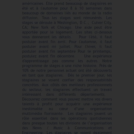
américaines. Elle prend beaucoup de stagiaires en
été et à l'automne pour 8 à 10 semaines dans
beaucoup de domaines liés au monde de la radio
diffusion. Tous les stages sont rémunérés. Les
stages se déroule à Washington, D.C.; Culver City,
CA; New York et Chicago. Une aide peut être
apportée pour le logement. Les sites ci-dessous
vous donneront les détails. Pour l'été, il faut
postuler avant fin avril. Pour l'automne, il faut
postuler avant mi juillet. Pour l'hiver, il faut
postuler avant fin septembre Pour le printemps,
postulez avant fin décembre. Une expérience
d'apprentissage pas comme les autres. Notre
programme de stages a une riche histoire. Près de
10% de notre personnel actuel ont été découverts
en tant que stagiaires. Dès le premier jour, les
stagiaires se voient confier des responsabilités
concrètes. Aux côtés des meilleurs professionnels
du secteur, les stagiaires effectuent un travail
intéressant dans différents départements.
Découvrez comment vous pouvez mettre vos divers
talents à profit pour acquérir une expérience
inestimable au cœur d’une organisation
multimédia florissante. Les stagiaires jouent un
rôle essentiel dans les opérations quotidiennes
dans presque toutes les divisions de l’organisation
des News / Music à Communications et
Engineering. Les stagiaires se voient également