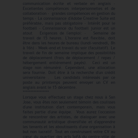
communication écrite et verbale en anglais -
Excellentes compétences interpersonnelles et de
collaboration - grandes compétences en gestion du
temps - La connaissance d'Adobe Creative Suite est
préférable, mais pas obligatoire - Intérêt pour le
football - Connaissance du football junior est un
atout Exigences de l'emploi: - Semaine de
travail de 15 heures. L'horaire est flexible, doit
être dans les heures de bureau (lundi-vendredi, 8h
à 16h) - Week-end et travail du soir (facultatif). Le
travail de fin de semaine implique des possibilités
de déplacement (frais de déplacement / repas /
hébergement entièrement payés). Ceci est un
stage non rémunéré. Cependant, une allocation
sera fournie. Doit être à la recherche d'un crédit
universitaire . Les candidats intéressés par ce
poste au printemps peuvent envoyer un CV en
anglais avant le 15 décembre.
*****************
Lorsque vous effectuez un stage chez nous à San
Jose, vous êtes non seulement témoin des coulisses
d'une institution d'art contemporain, mais vous
faites partie d'une équipe. Vous aurez l'occasion
de rencontrer des artistes, de dialoguer avec une
communauté artistique diversifiée et d'apprendre
les tenants et les aboutissants d'une organisation à
but non lucratif. Tout en construisant votre CV au
cœur du quartier des arts SoFA du centre-ville de