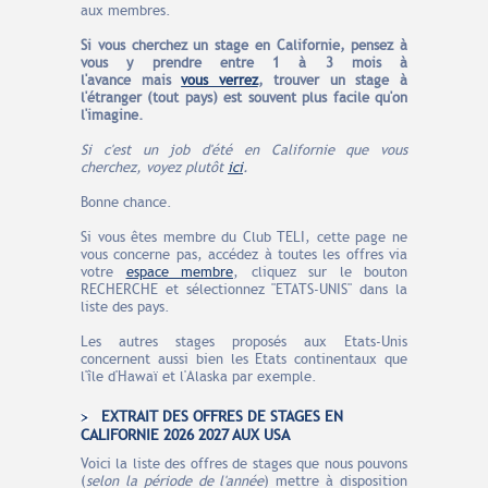
aux membres.
Si vous cherchez un stage en Californie, pensez à
vous y prendre entre 1 à 3 mois à
l'avance
mais
vous verrez
, trouver un stage à
l'étranger (tout pays) est souvent plus facile qu'on
l'imagine.
Si c'est un job d'été en Californie que vous
cherchez, voyez plutôt
ici
.
Bonne chance.
Si vous êtes membre du Club TELI, cette page ne
vous concerne pas, accédez à toutes les offres via
votre
espace membre
, cliquez sur le bouton
RECHERCHE et sélectionnez "ETATS-UNIS" dans la
liste des pays.
Les autres stages proposés aux Etats-Unis
concernent aussi bien les Etats continentaux que
l'île d'Hawaï et l'Alaska par exemple.
EXTRAIT DES OFFRES DE STAGES EN
CALIFORNIE 2026 2027 AUX USA
Voici la liste des offres de stages que nous pouvons
(
selon la période de l'année
) mettre à disposition