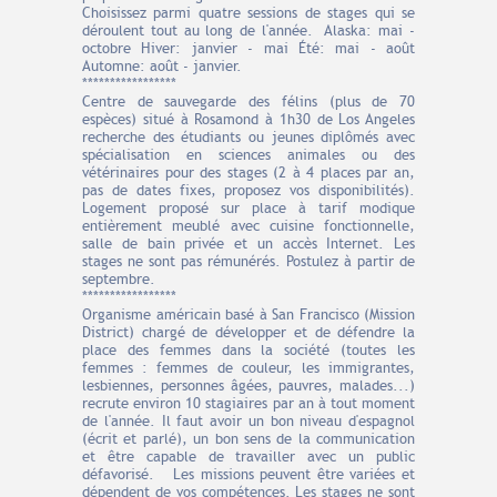
Choisissez parmi quatre sessions de stages qui se
déroulent tout au long de l'année. Alaska: mai -
octobre Hiver: janvier - mai Été: mai - août
Automne: août - janvier.
*****************
Centre de sauvegarde des félins (plus de 70
espèces) situé à Rosamond à 1h30 de Los Angeles
recherche des étudiants ou jeunes diplômés avec
spécialisation en sciences animales ou des
vétérinaires pour des stages (2 à 4 places par an,
pas de dates fixes, proposez vos disponibilités).
Logement proposé sur place à tarif modique
entièrement meublé avec cuisine fonctionnelle,
salle de bain privée et un accès Internet. Les
stages ne sont pas rémunérés. Postulez à partir de
septembre.
*****************
Organisme américain basé à San Francisco (Mission
District) chargé de développer et de défendre la
place des femmes dans la société (toutes les
femmes : femmes de couleur, les immigrantes,
lesbiennes, personnes âgées, pauvres, malades...)
recrute environ 10 stagiaires par an à tout moment
de l'année. Il faut avoir un bon niveau d'espagnol
(écrit et parlé), un bon sens de la communication
et être capable de travailler avec un public
défavorisé. Les missions peuvent être variées et
dépendent de vos compétences. Les stages ne sont