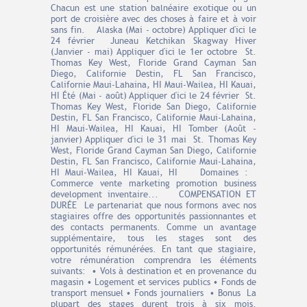
Chacun est une station balnéaire exotique ou un
port de croisière avec des choses à faire et à voir
sans fin. Alaska (Mai - octobre) Appliquer d'ici le
24 février Juneau Ketchikan Skagway Hiver
(Janvier - mai) Appliquer d'ici le 1er octobre St.
Thomas Key West, Floride Grand Cayman San
Diego, Californie Destin, FL San Francisco,
Californie Maui-Lahaina, HI Maui-Wailea, HI Kauai,
HI Été (Mai - août) Appliquer d'ici le 24 février St.
Thomas Key West, Floride San Diego, Californie
Destin, FL San Francisco, Californie Maui-Lahaina,
HI Maui-Wailea, HI Kauai, HI Tomber (Août -
janvier) Appliquer d'ici le 31 mai St. Thomas Key
West, Floride Grand Cayman San Diego, Californie
Destin, FL San Francisco, Californie Maui-Lahaina,
HI Maui-Wailea, HI Kauai, HI Domaines :
Commerce vente marketing promotion business
development inventaire... COMPENSATION ET
DURÉE Le partenariat que nous formons avec nos
stagiaires offre des opportunités passionnantes et
des contacts permanents. Comme un avantage
supplémentaire, tous les stages sont des
opportunités rémunérées. En tant que stagiaire,
votre rémunération comprendra les éléments
suivants: • Vols à destination et en provenance du
magasin • Logement et services publics • Fonds de
transport mensuel • Fonds journaliers • Bonus La
plupart des stages durent trois à six mois.