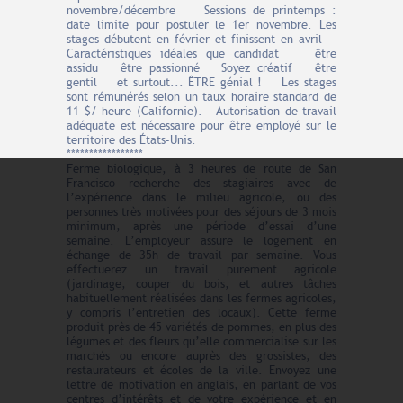
novembre/décembre Sessions de printemps :
date limite pour postuler le 1er novembre. Les
stages débutent en février et finissent en avril
Caractéristiques idéales que candidat être
assidu être passionné Soyez créatif être
gentil et surtout... ÊTRE génial ! Les stages
sont rémunérés selon un taux horaire standard de
11 $/ heure (Californie). Autorisation de travail
adéquate est nécessaire pour être employé sur le
territoire des États-Unis.
*****************
Ferme biologique, à 3 heures de route de San
Francisco recherche des stagiaires avec de
l’expérience dans le milieu agricole, ou des
personnes très motivées pour des séjours de 3 mois
minimum, après une période d’essai d’une
semaine. L’employeur assure le logement en
échange de 35h de travail par semaine. Vous
effectuerez un travail purement agricole
(jardinage, couper du bois, et autres tâches
habituellement réalisées dans les fermes agricoles,
y compris l’entretien des locaux). Cette ferme
produit près de 45 variétés de pommes, en plus des
légumes et des fleurs qu’elle commercialise sur les
marchés ou encore auprès des grossistes, des
restaurateurs et écoles de la ville. Envoyez une
lettre de motivation en anglais, en parlant de vos
centres d’intérêts et de votre expérience et en