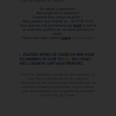
Il faut la maîtrise de l'anglais.
Un conseil à demander ?
Mon projet est-il réalisable ?
Comment être certain de partir ?
Nous pouvons vous éclairer au : 04 79 85 24 63
Nous assurons une permanence par
email
le soir et
le week end,
profitez-en, ne restez pas dans le
doute.
Faites-vous aider comme
Lazare
!
(avis Google)
D'AUTRES OFFRES DE STAGES EN
INDE
POUR
LES MEMBRES DU CLUB TELI
ICI
. DES STAGES
AVEC LOGEMENT
SONT AUSSI PROPOSÉS.
Suite aux demandes croissantes des candidats, le
Club TELI a compilé les offres a pourvoir
bénéficiant d’une validité importante afin que les
candidats puissent se positionner à tout moment
avec des employeurs qui acceptent les candidats
tout au long de l’année.