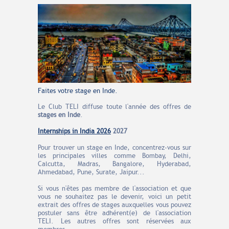
Faites votre stage en Inde.
Le Club TELI diffuse toute l'année des offres de
stages en Inde
.
Internships in India 2026
2027
Pour trouver un stage en Inde, concentrez-vous sur
les principales villes comme Bombay, Delhi,
Calcutta, Madras, Bangalore, Hyderabad,
Ahmedabad, Pune, Surate, Jaipur...
Si vous n'êtes pas membre de l'association et que
vous ne souhaitez pas le devenir, voici un petit
extrait des offres de stages auxquelles vous pouvez
postuler sans être adhérent(e) de l'association
TELI. Les autres offres sont réservées aux