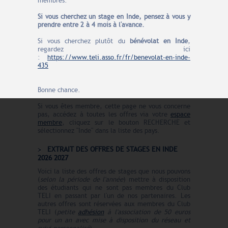
membres.
Si vous cherchez un stage en Inde, pensez à vous y
prendre entre 2 à 4 mois à l'avance.
Si vous cherchez plutôt du
bénévolat en Inde
,
regardez ici
:
https://www.teli.asso.fr/fr/benevolat-en-inde-
435
Bonne chance.
Si vous êtes membre, cette page ne vous concerne
pas, accédez à toutes les offres via votre
espace
membre
, cliquez sur le bouton RECHERCHE et
sélectionnez "Inde" dans la liste des pays.
EXTRAIT DES OFFRES DE STAGES EN INDE
2026 2027
Voici la liste des offres de stages que nous pouvons
(
selon la période de l'année
) mettre à disposition
des étudiants qui ne sont pas membres du Club
TELI en passant par l'un de nos partenaires. Les
autres offres sont réservées aux membres du Club
TELI (
petite
adhésion
à l'association de 50 euros
pour un an avec mise à disposition du réseau et