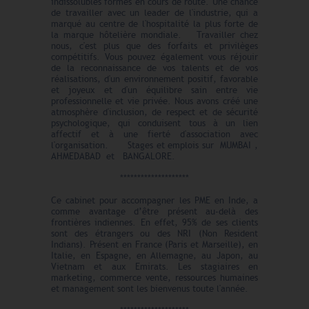
indissolubles formés en cours de route. Une chance
de travailler avec un leader de l'industrie, qui a
marqué au centre de l'hospitalité la plus forte de
la marque hôtelière mondiale. Travailler chez
nous, c'est plus que des forfaits et privilèges
compétitifs. Vous pouvez également vous réjouir
de la reconnaissance de vos talents et de vos
réalisations, d'un environnement positif, favorable
et joyeux et d'un équilibre sain entre vie
professionnelle et vie privée. Nous avons créé une
atmosphère d'inclusion, de respect et de sécurité
psychologique, qui conduisent tous à un lien
affectif et à une fierté d'association avec
l'organisation. Stages et emplois sur MUMBAI ,
AHMEDABAD et BANGALORE.
********************
Ce cabinet pour accompagner les PME en Inde, a
comme avantage d’être présent au-delà des
frontières indiennes. En effet, 95% de ses clients
sont des étrangers ou des NRI (Non Resident
Indians). Présent en France (Paris et Marseille), en
Italie, en Espagne, en Allemagne, au Japon, au
Vietnam et aux Emirats. Les stagiaires en
marketing, commerce vente, ressources humaines
et management sont les bienvenus toute l'année.