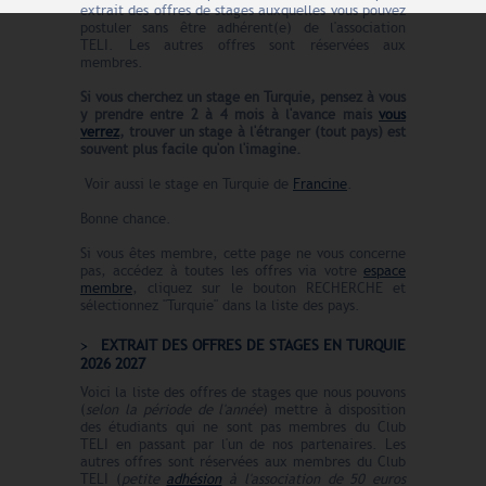
extrait des offres de stages auxquelles vous pouvez
postuler sans être adhérent(e) de l'association
TELI. Les autres offres sont réservées aux
membres.
Si vous cherchez un stage en Turquie, pensez à vous
y prendre entre 2 à 4 mois à l'avance
mais
vous
verrez
, trouver un stage à l'étranger (tout pays) est
souvent plus facile qu'on l'imagine.
Voir aussi le stage en Turquie de
Francine
.
Bonne chance.
Si vous êtes membre, cette page ne vous concerne
pas, accédez à toutes les offres via votre
espace
membre
, cliquez sur le bouton RECHERCHE et
sélectionnez "Turquie" dans la liste des pays.
EXTRAIT DES OFFRES DE STAGES EN TURQUIE
2026 2027
Voici la liste des offres de stages que nous pouvons
(
selon la période de l'année
) mettre à disposition
des étudiants qui ne sont pas membres du Club
TELI en passant par l'un de nos partenaires. Les
autres offres sont réservées aux membres du Club
TELI (
petite
adhésion
à l'association de 50 euros