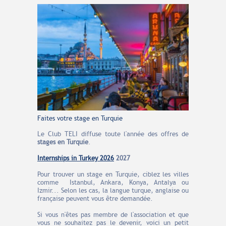
Faites votre stage en Turquie
Le Club TELI diffuse toute l'année des offres de
stages en Turquie
.
Internships in Turkey 2026
2027
Pour trouver un stage en Turquie, ciblez les villes
comme Istanbul, Ankara, Konya, Antalya ou
Izmir... Selon les cas, la langue turque, anglaise ou
française peuvent vous être demandée.
Si vous n'êtes pas membre de l'association et que
vous ne souhaitez pas le devenir, voici un petit