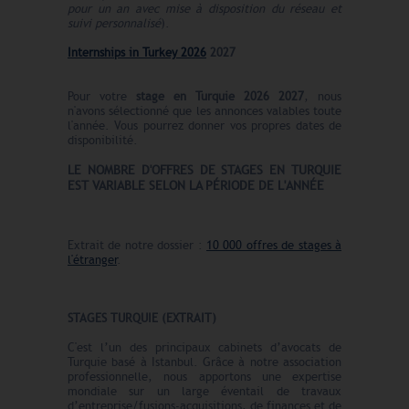
pour un an avec mise à disposition du réseau et
suivi personnalisé
).
Internships in Turkey 2026
2027
Pour votre
stage en Turquie
2026 2027
, nous
n'avons sélectionné que les annonces valables toute
l'année. Vous pourrez donner vos propres dates de
disponibilité.
LE N
O
MBRE
D'OFFRES
DE STAGES EN TURQUIE
EST VARIABLE SELON LA PÉRIODE DE L'ANNÉE
Extrait de notre dossier :
10 000 offres de stages à
l'étranger
.
STAGES TURQUIE (EXTRAIT)
C'est l’un des principaux cabinets d’avocats de
Turquie basé à Istanbul. Grâce à notre association
professionnelle, nous apportons une expertise
mondiale sur un large éventail de travaux
d’entreprise/fusions-acquisitions, de finances et de