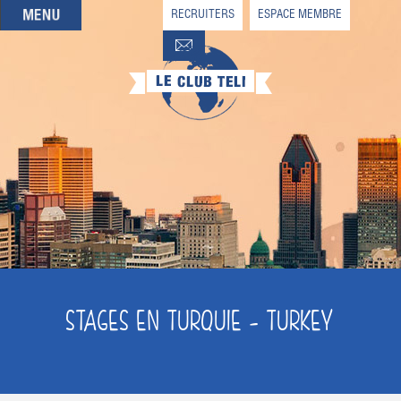
RECRUITERS
ESPACE MEMBRE
QUI SOMMES-NOUS
QUE CHERCHEZ-VOUS ?
NOS OFFRES PARTENAIRES
DEVENIR MEMBRE
STAGES EN TURQUIE - TURKEY