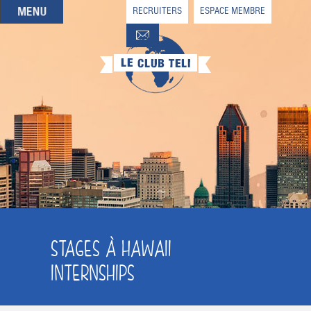
RECRUITERS
ESPACE MEMBRE
QUI SOMMES-NOUS
QUE CHERCHEZ-VOUS ?
NOS OFFRES PARTENAIRES
DEVENIR MEMBRE
STAGES À HAWAII
INTERNSHIPS