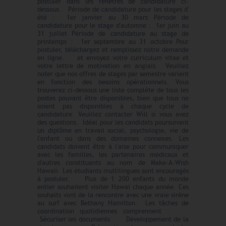
postuler dans les fenêtres de candidature ci-
dessous. Période de candidature pour les stages d'
été : 1er janvier au 30 mars Période de
candidature pour le stage d'automne : 1er juin au
31 juillet Période de candidature au stage de
printemps : 1er septembre au 31 octobre Pour
postuler, téléchargez et remplissez notre demande
en ligne. et envoyez votre curriculum vitae et
votre lettre de motivation en anglais. Veuillez
noter que nos offres de stages par semestre varient
en fonction des besoins opérationnels. Vous
trouverez ci-dessous une liste complète de tous les
postes pouvant être disponibles, bien que tous ne
soient pas disponibles à chaque cycle de
candidature. Veuillez contacter Will si vous avez
des questions. Idéal pour les candidats poursuivant
un diplôme en travail social, psychologie, vie de
l'enfant ou dans des domaines connexes. Les
candidats doivent être à l'aise pour communiquer
avec les familles, les partenaires médicaux et
d'autres constituants au nom de Make-A-Wish
Hawaii. Les étudiants multilingues sont encouragés
à postuler. Plus de 1 200 enfants du monde
entier souhaitent visiter Hawaï chaque année. Ces
souhaits vont de la rencontre avec une vraie sirène
au surf avec Bethany Hamilton. Les tâches de
coordination quotidiennes comprennent :
Sécuriser les documents Développement de la