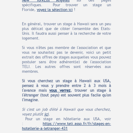
New York
Los Angeles
sur des pages
spécifiques.
Pour trouver un stage un
Floride,
voyez la sélection ici
!
En général, trouver un stage à Hawaii sera un peu
plus délicat que de cibler l'ensemble des Etats-
Unis. Il faudra aussi penser à la recherche de votre
logement.
Si vous n'êtes pas membre de l'association et que
vous ne souhaitez pas le devenir, voici un petit
extrait des offres de stages auxquelles vous pouvez
postuler sans être adhérent(e) de l'association
TELI. Les autres offres sont réservées aux
membres.
Si vous cherchez un stage à Hawaii aux USA
,
pensez à vous y prendre entre 2 à 3 mois à
l'avance
mais
vous verrez
, trouver un stage à
l'étranger (tout pays) est souvent plus facile qu'on
l'imagine.
Si c'est un job d'été à Hawaii que vous cherchez,
voyez plutôt
ici
.
Pour un stage en hôtellerie aux USA, voir
:
https://www.teli.asso.fr/fr/stages-en-
hotellerie-a-letranger-431