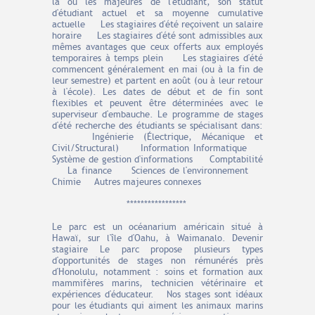
la ou les majeures de l'étudiant, son statut
d'étudiant actuel et sa moyenne cumulative
actuelle Les stagiaires d'été reçoivent un salaire
horaire Les stagiaires d'été sont admissibles aux
mêmes avantages que ceux offerts aux employés
temporaires à temps plein Les stagiaires d'été
commencent généralement en mai (ou à la fin de
leur semestre) et partent en août (ou à leur retour
à l'école). Les dates de début et de fin sont
flexibles et peuvent être déterminées avec le
superviseur d'embauche. Le programme de stages
d'été recherche des étudiants se spécialisant dans:
Ingénierie (Électrique, Mécanique et
Civil/Structural) Information Informatique
Système de gestion d'informations Comptabilité
La finance Sciences de l'environnement
Chimie Autres majeures connexes
*****************
Le parc est un océanarium américain situé à
Hawaï, sur l'île d'Oahu, à Waimanalo. Devenir
stagiaire Le parc propose plusieurs types
d'opportunités de stages non rémunérés près
d'Honolulu, notamment : soins et formation aux
mammifères marins, technicien vétérinaire et
expériences d'éducateur. Nos stages sont idéaux
pour les étudiants qui aiment les animaux marins