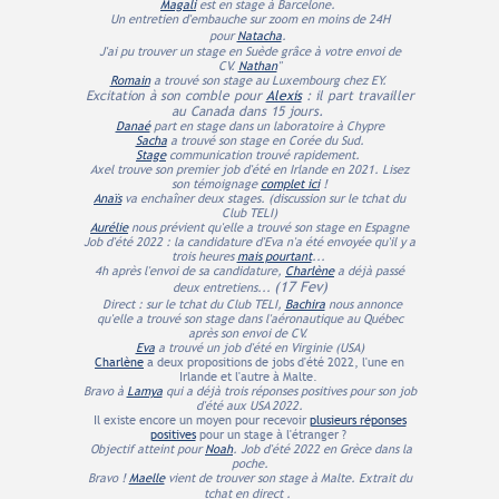
Magali
est en stage à Barcelone.
Un entretien d'embauche sur zoom en moins de 24H
pour
Natacha
.
J'ai pu trouver un stage en Suède grâce à votre envoi de
CV.
Nathan
"
Romain
a trouvé son stage au Luxembourg chez EY.
Excitation à son comble pour
Alexis
: il part travailler
au Canada dans 15 jours.
Danaé
part en stage dans un laboratoire à Chypre
Sacha
a trouvé son stage en Corée du Sud.
Stage
communication trouvé rapidement.
Axel trouve son premier job d'été en Irlande en 2021. Lisez
son témoignage
complet ici
!
Anaïs
va enchaîner deux stages.
(discussion sur le tchat du
Club TELI)
Aurélie
nous prévient qu'elle a trouvé son stage en Espagne
Job d'été 2022 : la candidature d'Eva n'a été envoyée qu'il y a
trois heures
mais pourtant
...
4h après l'envoi de sa candidature,
Charlène
a déjà passé
(17
Fev)
deux entretiens...
Direct : sur le tchat du Club TELI,
Bachira
nous annonce
qu'elle a trouvé son stage dans l'aéronautique au Québec
après son envoi de CV.
Eva
a trouvé un job d'été en Virginie (USA)
Charlène
a deux propositions de jobs d'été 2022, l'une en
Irlande et l'autre à Malte.
Bravo à
Lamya
qui a déjà trois réponses positives pour son job
d'été aux USA 2022.
Il existe encore un moyen pour recevoir
plusieurs réponses
positives
pour un stage à l'étranger ?
Objectif atteint pour
Noah
. Job d'été 2022 en Grèce dans la
poche.
Bravo !
Maelle
vient de trouver son stage à Malte. Extrait du
tchat en direct .