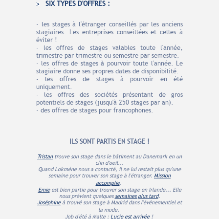
SIX TYPES D'OFFRES :
- les stages à l'étranger conseillés par les anciens
stagiaires. Les entreprises conseillées et celles à
éviter !
- les offres de stages valables toute l'année,
trimestre par trimestre ou semestre par semestre.
- les offres de stages à pourvoir toute l'année. Le
stagiaire donne ses propres dates de disponibilité.
- les offres de stages à pourvoir en été
uniquement.
- les offres des sociétés présentant de gros
potentiels de stages (jusqu'à 250 stages par an).
- des offres de stages pour francophones.
ILS SONT PARTIS EN STAGE !
Tristan
trouve son stage dans le bâtiment au Danemark en un
clin d'oeil...
Quand Lokmène nous a contacté, il ne lui restait plus qu'une
semaine pour trouver son stage à l'étranger.
Mission
accomplie
.
Emie
est bien partie pour trouver son stage en Irlande... Elle
nous prévient quelques
semaines plus tard
.
Joséphine
à trouvé son stage à Madrid dans l'événementiel et
la mode.
Job d'été à Malte :
Lucie est arrivée
!