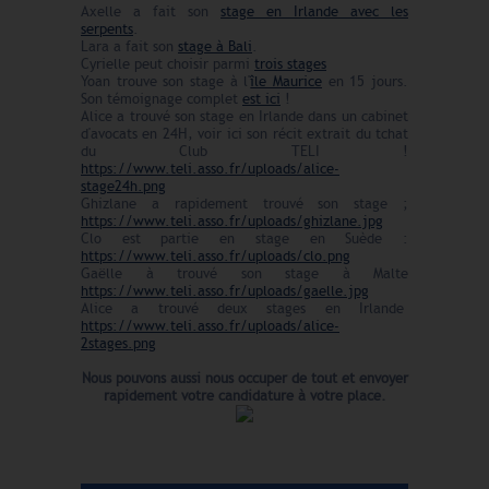
Axelle a fait son
stage en Irlande avec les
serpents
.
Lara a fait son
stage à Bali
.
Cyrielle peut choisir parmi
trois stages
Yoan trouve son stage à l'
île Maurice
en 15 jours.
Son témoignage complet
est ici
!
Alice a trouvé son stage en Irlande dans un cabinet
d'avocats en 24H, voir ici son récit extrait du tchat
du Club TELI !
https://www.teli.asso.fr/uploads/alice-
stage24h.png
Ghizlane a rapidement trouvé son stage ;
https://www.teli.asso.fr/uploads/ghizlane.jpg
Clo est partie en stage en Suède :
https://www.teli.asso.fr/uploads/clo.png
Gaëlle à trouvé son stage à Malte
https://www.teli.asso.fr/uploads/gaelle.jpg
Alice a trouvé deux stages en Irlande
https://www.teli.asso.fr/uploads/alice-
2stages.png
Nous pouvons aussi nous occuper de tout et envoyer
rapidement votre candidature à votre place.