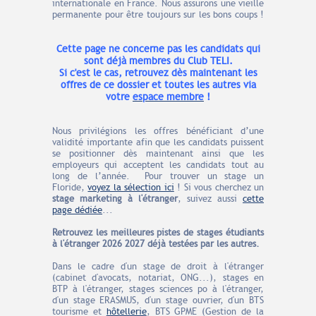
internationale en France. Nous assurons une vieille
permanente pour être toujours sur les bons coups !
Cette page ne concerne pas les candidats qui
sont déjà membres du Club TELI.
Si c'est le cas, retrouvez dès maintenant les
offres de ce dossier et toutes les autres via
votre
espace membre
!
Nous privilégions les offres bénéficiant d’une
validité importante afin que les candidats puissent
se positionner dès maintenant ainsi que les
employeurs qui acceptent les candidats tout au
long de l’année.
Pour trouver un stage un
Floride,
voyez la sélection ici
!
Si vous cherchez un
stage marketing à l'étranger
, suivez aussi
cette
page dédiée
...
Retrouvez les meilleures pistes de stages étudiants
à l'étranger 2026 2027 déjà testées par les autres.
Dans le cadre d'un stage de droit à l'étranger
(cabinet d'avocats, notariat, ONG...), stages en
BTP à l'étranger, stages sciences po à l'étranger,
d'un stage ERASMUS, d'un stage ouvrier, d'un BTS
tourisme et
hôtellerie
, BTS GPME (Gestion de la