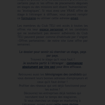
certains pays ni les offres de placements déguisés
en stages ou des missions soit disant "humanitaires"
ou "écologiques". Si vous avez une VRAIE offre de
stage à l'étranger à diffuser, vous pouvez remplir
ce
formulaire
ou utiliser cette adresse
email
.
Les membres du Club TELI ont accès à toutes les
offres via leur
espace personnel
et les candidats
qui ne souhaitent pas devenir adhérents du Club
TELI peuvent passer comme d'habitude par l’onglet
«Offres partenaires» de notre site (une offre par
semaine).
Le dossier pour savoir où chercher un stage, pays
par pays.
Trouvez le stage qu'il vous faut !
Je souhaite partir à l'étranger :
commencez
absolument par lire ceci
pour être efficace.
Retrouvez aussi les
témoignages des candidats
qui
vous donnent leurs bonnes adresses d'employeurs et
ceux qu'il faut éviter !
Profiter des réseaux qui ont déjà fonctionné pour
les autres !
Découvrez les entreprises déjà testées qui
recrutent tout le temps des stagiaires...
Si vous cherchez un stage en marketing à
l'étranger, suivez aussi
cette page dédiée
...