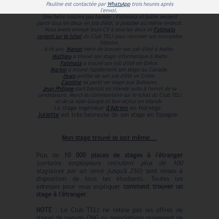
Pauline est contactée par
WhatsApp
trois heures après
l'envoi.
Une belle histoire pas banale : Fatimata et Aubin veulent
partir tous les deux en job d'été, si possible au même endroit.
Nous avons envoyé leurs CV à tous les deux et
Fatimata
revient sur le tchat
du Club TELI
pour raconter son incroyable
histoire.
A 16 ans,
Manon
vient de trouver son job d'été à Malte.
Mathieu
a trouvé son stage informatique à Malte.
Fatimata
a trouvé son job d'été en Grèce.
Marion
a trouvé rapidement son stage au Canada.
Hugo
profite de son job d'été en Crète.
Caroline
va partir en stage aux Baléares.
Jean Philippe
part bientôt en Irlande suite à l'envoi de sa
candidature. Merci du commentaire sur le tchat du Club TELI
et de la note Google et bon séjour en Irlande.
Le stage ingénieur
d'Adrien
en Norvège.
Juliette
est très heureuse de son stage en Espagne.
Mon stage trouvé le soir même...
Plus de
10 000 places de stages à l'étranger
(certains employeurs recrutent plus de 100
stagiaires par an voire jusqu'à 250)
sont mises à
disposition de tous les étudiants. Toutes les
adresses pour vous expliquer
comment trouver un
stage à l'étranger
.
NOTE
: Le Club TELI ne relaie pas les offres de
stages de pseudo-ONG ou associations provenant de