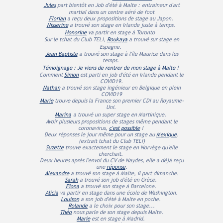
Jules
part bientôt en Job d'été à Malte :
entraineur d'art
martial dans un centre aéré de foot
Florian
a reçu deux propositions de stage au Japon.
Nisserine
a trouvé son stage en Irlande juste à temps.
Honorine
va partir en stage à Toronto
Sur le tchat du Club TELI,
Roukaya
a trouvé sur stage en
Espagne.
Jean Baptiste
a trouvé son stage à l'île Maurice dans les
temps.
Témoignage : Je viens de rentrer de mon stage à Malte
!
Comment
Simon
est parti en job d'été en Irlande pendant le
COVID19.
Nathan
a trouvé son stage ingénieur en Belgique en plein
COVID19
Marie
trouve depuis la France son premier CDI au Royaume-
Uni.
Marina
a trouvé un super stage en Martinique.
Avoir plusieurs propositions de stages même pendant le
coronavirus,
c'est possible
!
Deux réponses le jour même pour un stage au
Mexique
.
(extrait tchat du Club TELI)
Suzette
trouve exactement le stage en Norvège qu'elle
cherchait.
Deux heures après l'envoi du CV de Naydes, elle a déjà reçu
une
réponse
.
Alexandre
a trouvé son stage à Malte, il part dimanche.
Sarah
a trouvé son job d'été en Grèce.
Fiona
a trouvé son stage à Barcelone.
Alicia
va partir en stage dans une école de Washington.
Louison
a son job d'été à Malte en poche.
Rolande
a le choix pour son stage...
Théo
nous parle de son stage depuis Malte.
Marie
est en stage à Madrid.