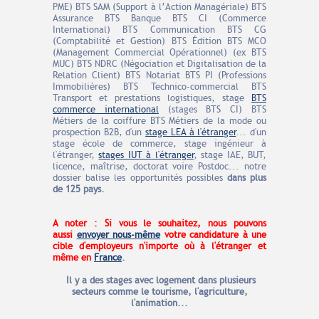
PME) BTS SAM (Support à l’Action Managériale) BTS
Assurance BTS Banque BTS CI (Commerce
International) BTS Communication BTS CG
(Comptabilité et Gestion) BTS Édition BTS MCO
(Management Commercial Opérationnel) (ex BTS
MUC) BTS NDRC (Négociation et Digitalisation de la
Relation Client) BTS Notariat BTS PI (Professions
Immobilières) BTS Technico-commercial BTS
Transport et prestations logistiques, stage
BTS
commerce international
(stages BTS CI) BTS
Métiers de la coiffure BTS Métiers de la mode ou
prospection B2B, d'un
stage LEA à l'étranger
... d'un
stage école de commerce, stage ingénieur à
l'étranger,
stages IUT à l'étranger
, stage IAE, BUT,
licence, maîtrise, doctorat voire Postdoc... notre
dossier balise les opportunités possibles
dans plus
de 125 pays.
A noter : Si vous le souhaitez, nous pouvons
aussi
envoyer nous-mêm
e
votre candidature à une
cible d'employeurs n'importe où à l'étranger et
même en
France
.
Il y a des stages avec logement dans plusieurs
secteurs comme le tourisme, l'agriculture,
l'animation...